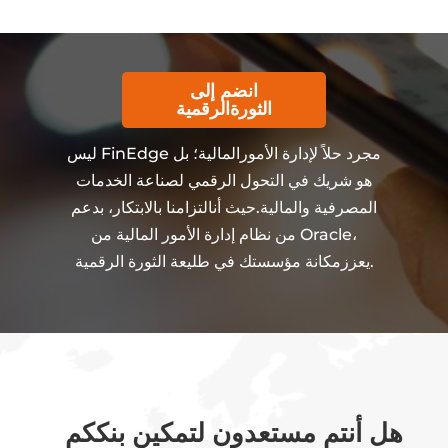
انضم إلى
الثورةالرقمية
ليس FinEdge مجرد حلاً لإدارة الأمورالمالية؛ بل
هو شريك في التحول الرقمي لصناعة الخدمات
المصرفية والمالية.حيث أنالتزامنا بالابتكار، بدعم
من نظام إدارة الأمور المالية من Oracle،
يعززمكانة مؤسستك في طليعة الثورة الرقمية.
هل أنتم مستعدون لتمكين بنككم