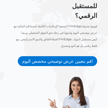
للمستقبل
الرقمي؟
اكتشفوا الإمكانيات الكاملة لخدماتكم المالية مع FinEdge.قوموا بجدولة
عرض توضيحي اليوم وابدؤوا في رحلة نحو التفوق التشغيلي ورضا
العملاءالفائق والنمو الاستراتيجي. مع FinEdge، ليس مستقبل البنوك
فقط رقمي،بل هو لامع ومشرق
قم بتعيين عرض توضيحي مخصص اليوم!